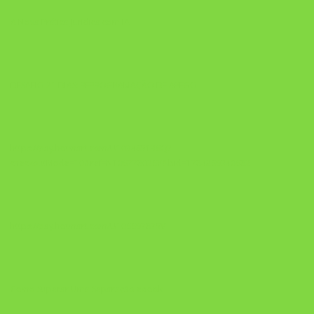
A Nova Prática Jurídica com IA
DESAFIO 21 DIAS: REPROGRAMAÇÃO DE APEGO
https://pay.hotmart.com/U103465136Q?
checkoutMode=10&ref=N106778026Y&bid=1784269340682
https://pay.hotmart.com/U106697875V
Como Superar Uma Separação ebook