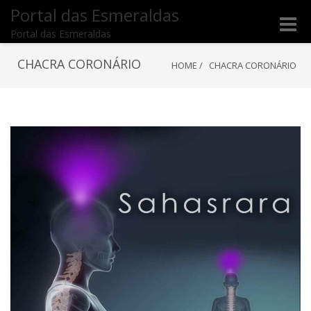
Portal das Esmeraldas
Toggle
Portal das Esmeraldas
naviga
CHACRA CORONÁRIO
HOME
/
CHACRA CORONÁRIO