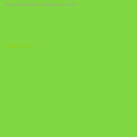
https://arteterapia2190.blogspot.com.br/
Biblioteca Cristã
A Nova Prática Jurídica com IA
DESAFIO 21 DIAS: REPROGRAMAÇÃO DE APEGO
https://pay.hotmart.com/U103465136Q?
checkoutMode=10&ref=N106778026Y&bid=1784269340682