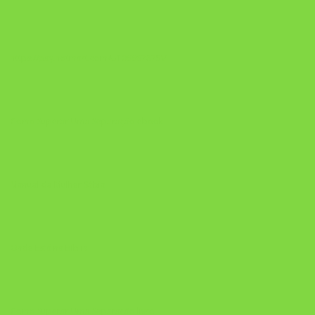
https://pay.hotmart.com/U106697875V
Como Superar Uma Separação ebook
Manual da Mulher Sábia
Onde Está na Bíblia
Como Superar Uma Separação livro