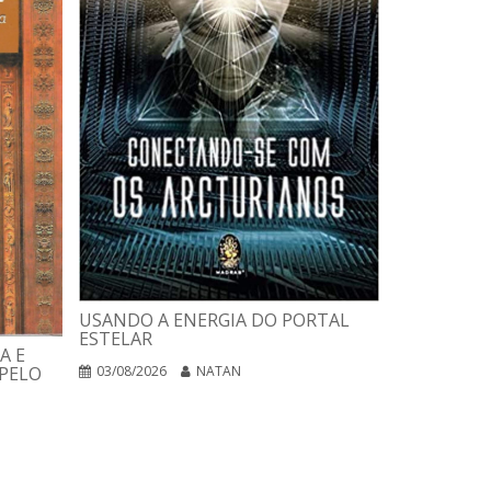
USANDO A ENERGIA DO PORTAL
ESTELAR
A E
PLANO DE 
PELO
03/08/2026
NATAN
PARA CURA
NEGÓCIOS 
02/08/2026