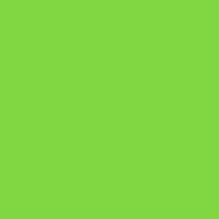
Onde Está na Bíblia
Como Superar Uma Separação livro
ORYON – MESAS PROPRIETÁRIAS
A Chave do Poder Syncronix
Pixel AI HUB