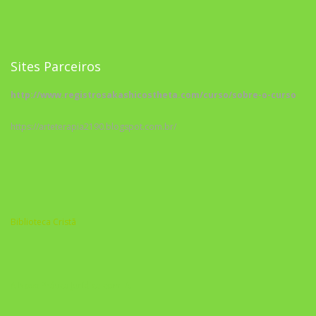
Sites Parceiros
http://www.registrosakashicostheta.com/curso/sobre-o-curso
https://arteterapia2190.blogspot.com.br/
Biblioteca Cristã
A Nova Prática Jurídica com IA