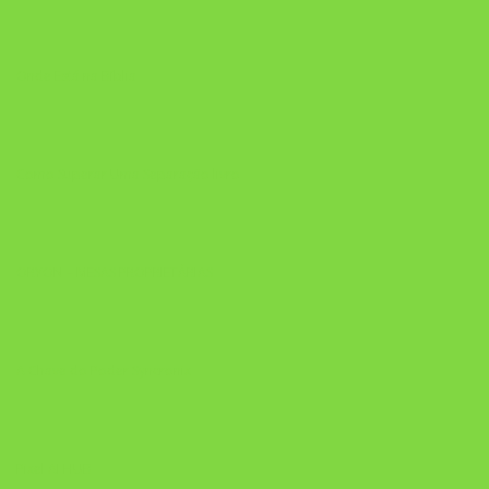
Onde Está na Bíblia
Como Superar Uma Separação livro
ORYON – MESAS PROPRIETÁRIAS
A Chave do Poder Syncronix
Pixel AI HUB