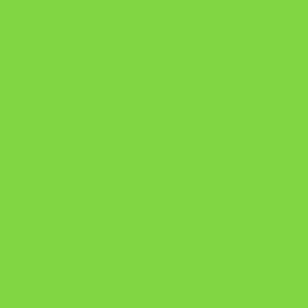
DESAFIO 21 DIAS: REPROGRAMAÇÃO DE APEGO
https://pay.hotmart.com/U103465136Q?
checkoutMode=10&ref=N106778026Y&bid=1784269340682
https://pay.hotmart.com/U106697875V
Como Superar Uma Separação ebook
Manual da Mulher Sábia