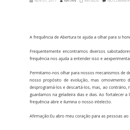
NOV 07, 2017
NATAN
ARTIGOS
NO COMMENT
A frequência de Abertura te ajuda a olhar para si ho
Frequentemente encontramos diversos sabotadores 
frequência nos ajuda a entender isso e aexperiment
Permitamo-nos olhar para nossos mecanismos de def
nosso propósito de evolução, mas omovimento d
desprogramá-los e descartá-los, mas, ao contrário
guardamos na geladeira dias e dias. Ao fortalecer 
frequência abre e ilumina o nosso intelecto.
Afirmação:Eu abro meu coração para as pessoas ao 