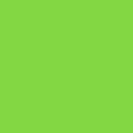
Como Superar Uma Separação ebook
Manual da Mulher Sábia
Onde Está na Bíblia
Como Superar Uma Separação livro
ORYON – MESAS PROPRIETÁRIAS