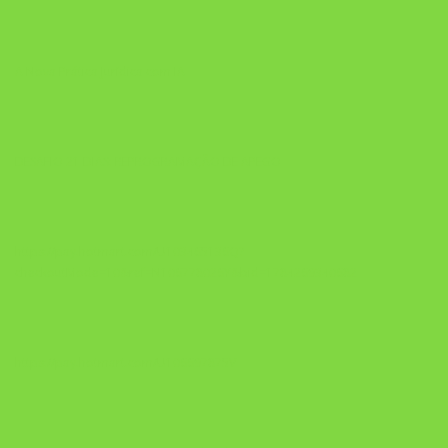
A Nova Prática Jurídica com IA
DESAFIO 21 DIAS: REPROGRAMAÇÃO DE APEGO
https://pay.hotmart.com/U103465136Q?
checkoutMode=10&ref=N106778026Y&bid=1784269340682
https://pay.hotmart.com/U106697875V