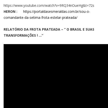
https://www.youtube.com/watch?v=9RQ34nOueHg&t=72s
HERON :
https://portaldasesmeraldas.com.br/sou-o-
comandante-da-setima-frota-estelar-prateada/
RELATÓRIO DA FROTA PRATEADA – “ O BRASIL E SUAS
TRANSFORMAÇÕES ! …”