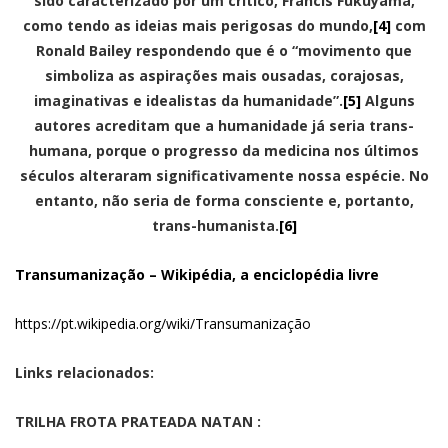
sido caracterizado por um crítico, Francis Fukuyama,
como tendo as ideias mais perigosas do mundo,
[4]
com
Ronald Bailey respondendo que é o “movimento que
simboliza as aspirações mais ousadas, corajosas,
imaginativas e idealistas da humanidade”.
[5]
Alguns
autores acreditam que a humanidade já seria trans-
humana, porque o progresso da medicina nos últimos
séculos alteraram significativamente nossa espécie. No
entanto, não seria de forma consciente e, portanto,
trans-humanista.
[6]
Transumanização – Wikipédia, a enciclopédia livre
https://pt.wikipedia.org/wiki/Transumanização
Links relacionados:
TRILHA FROTA PRATEADA NATAN :