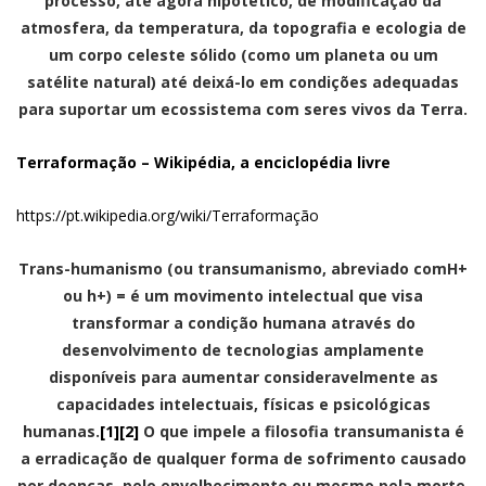
processo, até agora hipotético, de modificação da
atmosfera, da temperatura, da topografia e ecologia de
um corpo celeste sólido (como um planeta ou um
satélite natural) até deixá-lo em condições adequadas
para suportar um ecossistema com seres vivos da Terra.
Terraformação – Wikipédia, a enciclopédia livre
https://pt.wikipedia.org/wiki/Terraformação
Trans-humanismo (ou transumanismo
, abreviado comH+
ou h+) = é um movimento intelectual que visa
transformar a condição humana através do
desenvolvimento de tecnologias amplamente
disponíveis para aumentar consideravelmente as
capacidades intelectuais, físicas e psicológicas
humanas.
[1]
[2]
O que impele a filosofia transumanista é
a erradicação de qualquer forma de sofrimento causado
por doenças, pelo envelhecimento ou mesmo pela morte.