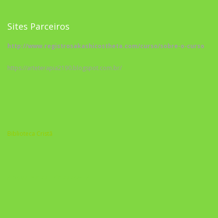
Sites Parceiros
http://www.registrosakashicostheta.com/curso/sobre-o-curso
https://arteterapia2190.blogspot.com.br/
Biblioteca Cristã
A Nova Prática Jurídica com IA