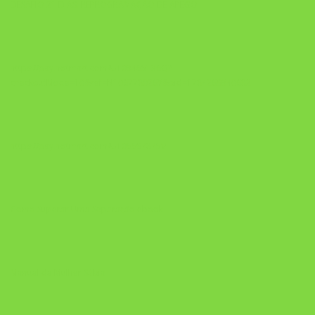
DESAFIO 21 DIAS: REPROGRAMAÇÃO DE APEGO
https://pay.hotmart.com/U103465136Q?
checkoutMode=10&ref=N106778026Y&bid=1784269340682
https://pay.hotmart.com/U106697875V
Como Superar Uma Separação ebook
Manual da Mulher Sábia