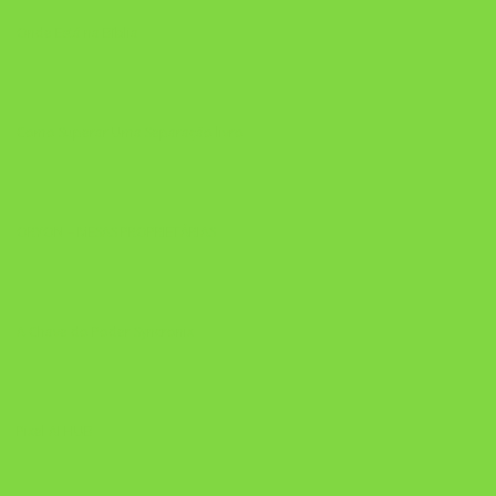
Onde Está na Bíblia
Como Superar Uma Separação livro
ORYON – MESAS PROPRIETÁRIAS
A Chave do Poder Syncronix
Pixel AI HUB