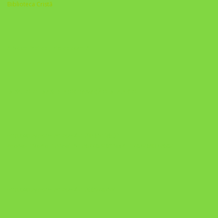
Biblioteca Cristã
A Nova Prática Jurídica com IA
DESAFIO 21 DIAS: REPROGRAMAÇÃO DE APEGO
https://pay.hotmart.com/U103465136Q?
checkoutMode=10&ref=N106778026Y&bid=1784269340682
https://pay.hotmart.com/U106697875V