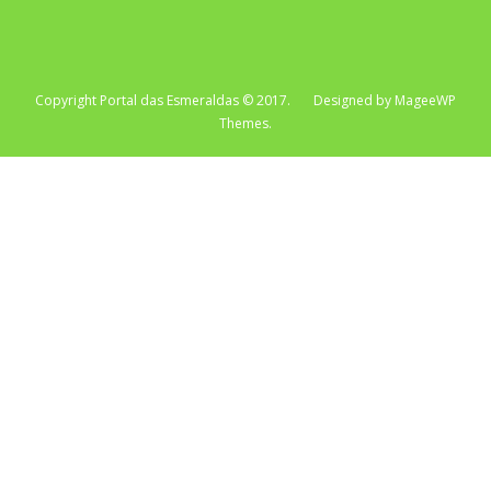
Copyright Portal das Esmeraldas © 2017. Designed by MageeWP
Themes.