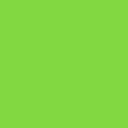
Como Superar Uma Separação ebook
Manual da Mulher Sábia
Onde Está na Bíblia
Como Superar Uma Separação livro
ORYON – MESAS PROPRIETÁRIAS