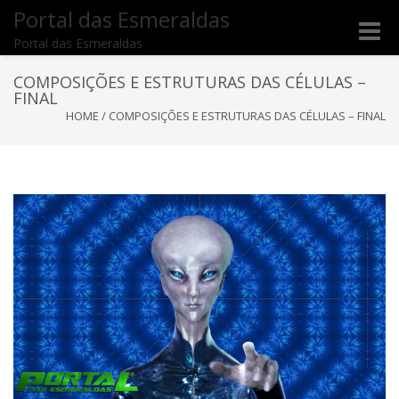
Portal das Esmeraldas
Toggle
Portal das Esmeraldas
naviga
COMPOSIÇÕES E ESTRUTURAS DAS CÉLULAS –
FINAL
HOME
/
COMPOSIÇÕES E ESTRUTURAS DAS CÉLULAS – FINAL