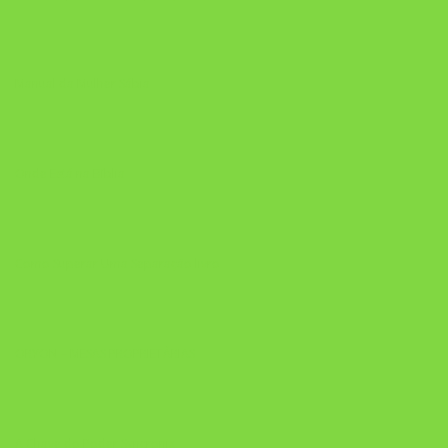
Manual da Mulher Sábia
Onde Está na Bíblia
Como Superar Uma Separação livro
ORYON – MESAS PROPRIETÁRIAS
A Chave do Poder Syncronix