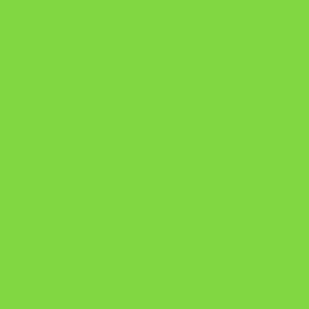
A Nova Prática Jurídica com IA
DESAFIO 21 DIAS: REPROGRAMAÇÃO DE APEGO
https://pay.hotmart.com/U103465136Q?
checkoutMode=10&ref=N106778026Y&bid=1784269340682
https://pay.hotmart.com/U106697875V
Como Superar Uma Separação ebook