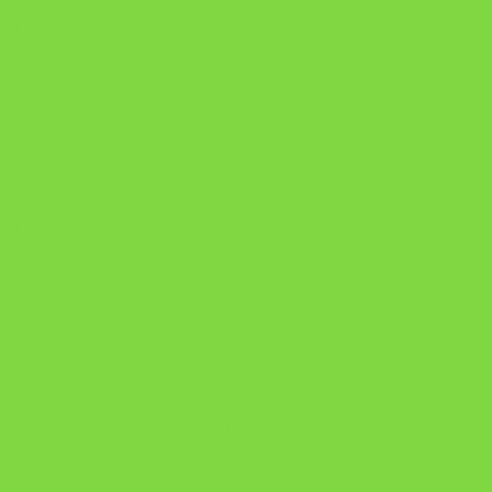
https://pay.hotmart.com/U106697875V
Como Superar Uma Separação ebook
Manual da Mulher Sábia
Onde Está na Bíblia
Como Superar Uma Separação livro