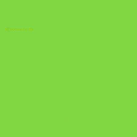
Biblioteca Cristã
A Nova Prática Jurídica com IA
DESAFIO 21 DIAS: REPROGRAMAÇÃO DE APEGO
https://pay.hotmart.com/U103465136Q?
checkoutMode=10&ref=N106778026Y&bid=1784269340682