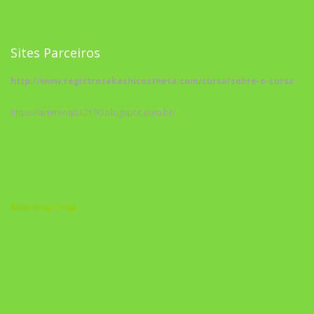
Sites Parceiros
http://www.registrosakashicostheta.com/curso/sobre-o-curso
https://arteterapia2190.blogspot.com.br/
Biblioteca Cristã
A Nova Prática Jurídica com IA