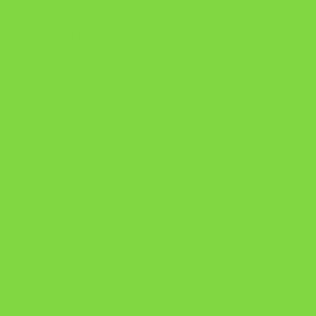
Onde Está na Bíblia
Como Superar Uma Separação livro
ORYON – MESAS PROPRIETÁRIAS
A Chave do Poder Syncronix
Pixel AI HUB