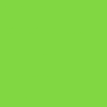
DESAFIO 21 DIAS: REPROGRAMAÇÃO DE APEGO
https://pay.hotmart.com/U103465136Q?
checkoutMode=10&ref=N106778026Y&bid=1784269340682
https://pay.hotmart.com/U106697875V
Como Superar Uma Separação ebook
Manual da Mulher Sábia