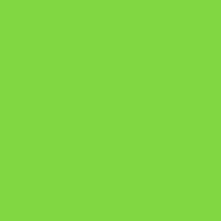
DESAFIO 21 DIAS: REPROGRAMAÇÃO DE APEGO
https://pay.hotmart.com/U103465136Q?
checkoutMode=10&ref=N106778026Y&bid=1784269340682
https://pay.hotmart.com/U106697875V
Como Superar Uma Separação ebook
Manual da Mulher Sábia