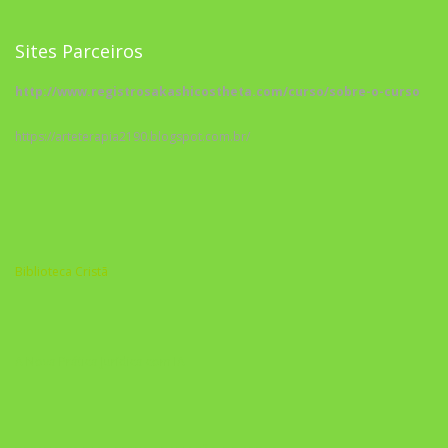
Sites Parceiros
http://www.registrosakashicostheta.com/curso/sobre-o-curso
https://arteterapia2190.blogspot.com.br/
Biblioteca Cristã
A Nova Prática Jurídica com IA