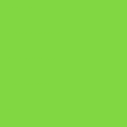
Onde Está na Bíblia
Como Superar Uma Separação livro
ORYON – MESAS PROPRIETÁRIAS
A Chave do Poder Syncronix
Pixel AI HUB