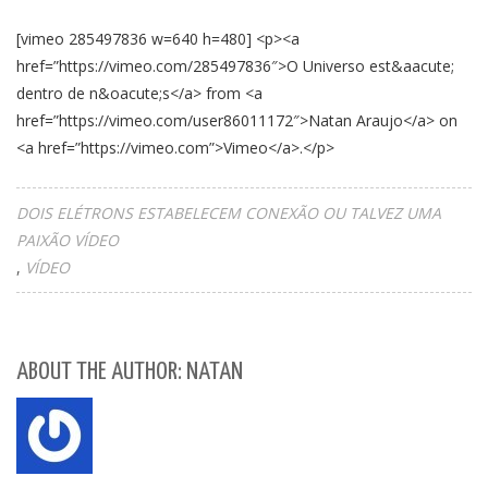
[vimeo 285497836 w=640 h=480] <p><a
href=”https://vimeo.com/285497836″>O Universo est&aacute;
dentro de n&oacute;s</a> from <a
href=”https://vimeo.com/user86011172″>Natan Araujo</a> on
<a href=”https://vimeo.com”>Vimeo</a>.</p>
DOIS ELÉTRONS ESTABELECEM CONEXÃO OU TALVEZ UMA
PAIXÃO VÍDEO
VÍDEO
ABOUT THE AUTHOR: NATAN