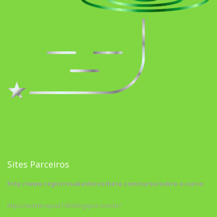
Sites Parceiros
http://www.registrosakashicostheta.com/curso/sobre-o-curso
https://arteterapia2190.blogspot.com.br/