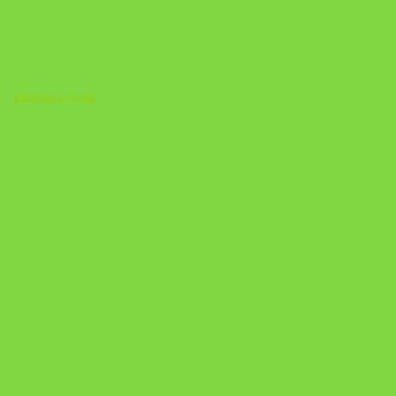
Biblioteca Cristã
A Nova Prática Jurídica com IA
DESAFIO 21 DIAS: REPROGRAMAÇÃO DE APEGO
https://pay.hotmart.com/U103465136Q?
checkoutMode=10&ref=N106778026Y&bid=1784269340682