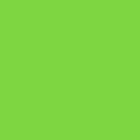
https://pay.hotmart.com/U106697875V
Como Superar Uma Separação ebook
Manual da Mulher Sábia
Onde Está na Bíblia
Como Superar Uma Separação livro