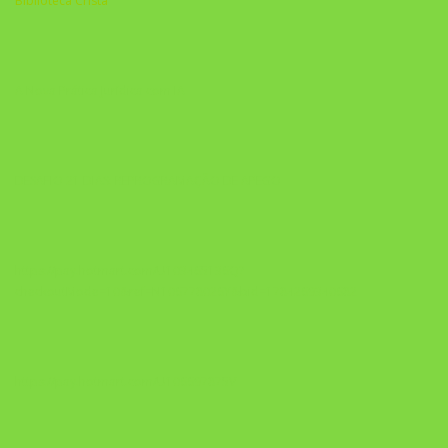
Biblioteca Cristã
A Nova Prática Jurídica com IA
DESAFIO 21 DIAS: REPROGRAMAÇÃO DE APEGO
https://pay.hotmart.com/U103465136Q?
checkoutMode=10&ref=N106778026Y&bid=1784269340682
https://pay.hotmart.com/U106697875V