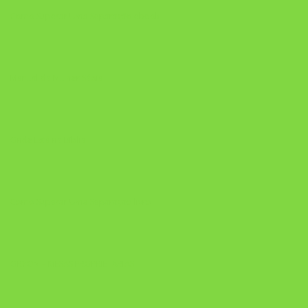
Como Superar Uma Separação ebook
Manual da Mulher Sábia
Onde Está na Bíblia
Como Superar Uma Separação livro
ORYON – MESAS PROPRIETÁRIAS