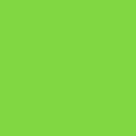
A Nova Prática Jurídica com IA
DESAFIO 21 DIAS: REPROGRAMAÇÃO DE APEGO
https://pay.hotmart.com/U103465136Q?
checkoutMode=10&ref=N106778026Y&bid=1784269340682
https://pay.hotmart.com/U106697875V
Como Superar Uma Separação ebook