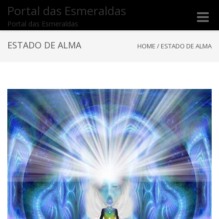
Portal das Esmeraldas
Toggle
Portal das Esmeraldas
naviga
ESTADO DE ALMA
HOME
/
ESTADO DE ALMA