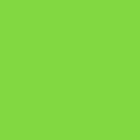
Manual da Mulher Sábia
Onde Está na Bíblia
Como Superar Uma Separação livro
ORYON – MESAS PROPRIETÁRIAS
A Chave do Poder Syncronix