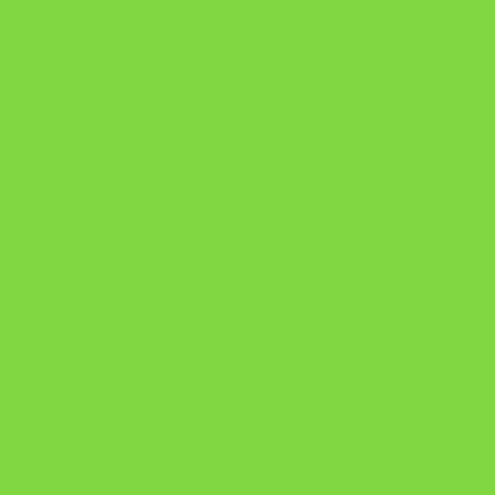
Como Superar Uma Separação ebook
Manual da Mulher Sábia
Onde Está na Bíblia
Como Superar Uma Separação livro
ORYON – MESAS PROPRIETÁRIAS