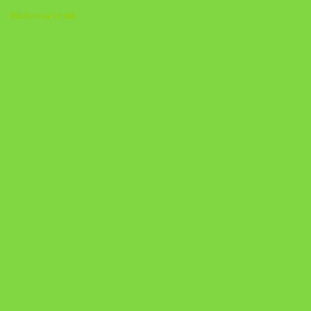
Biblioteca Cristã
A Nova Prática Jurídica com IA
DESAFIO 21 DIAS: REPROGRAMAÇÃO DE APEGO
https://pay.hotmart.com/U103465136Q?
checkoutMode=10&ref=N106778026Y&bid=1784269340682
https://pay.hotmart.com/U106697875V