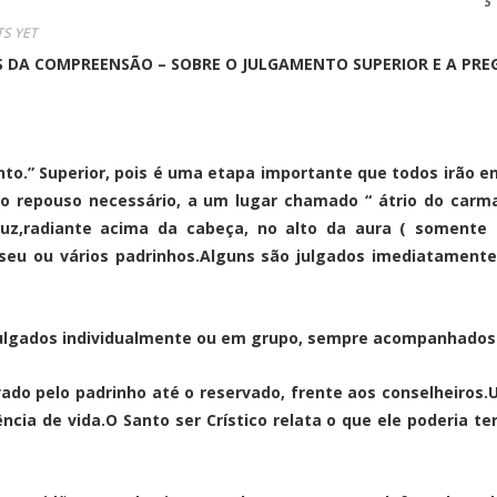
S YET
S DA COMPREENSÃO – SOBRE O JULGAMENTO SUPERIOR E A PREG
nto.” Superior, pois é uma etapa importante que todos irão 
 o repouso necessário, a um lugar chamado “ átrio do car
luz,radiante acima da cabeça, no alto da aura ( somente
eu ou vários padrinhos.Alguns são julgados imediatament
ulgados individualmente ou em grupo, sempre acompanhados p
o pelo padrinho até o reservado, frente aos conselheiros.Um 
ência de vida.O Santo ser Crístico relata o que ele poderia t