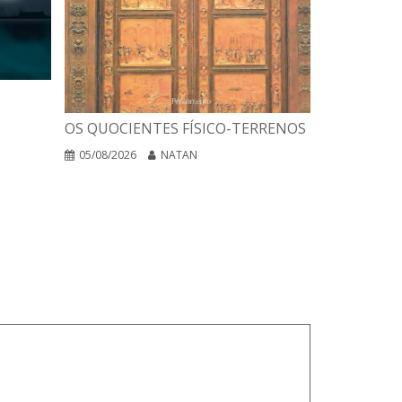
A INTERPR
OS QUOCIENTES FÍSICO-TERRENOS
DAS RELIG
EGO NEGA
05/08/2026
NATAN
04/08/2026