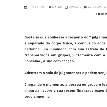
DEZ 13, 2017
NATAN
ARTIGOS
NO COMMENT
FILHO
Gostaria que soubesse á respeito do “ julgame
é separado do corpo físico, é conduzido após
padrinho, um iluminado com sua Estrela de 
transportados em grupos, juntamente com o s
Conselho , a sua convocação.
Adentram a sala de julgamentos e podem ser j
Chegando o momento, a pessoa ou grupo é levad
imparcial, sobre a sua recém-finalizada experi
todo empenho.