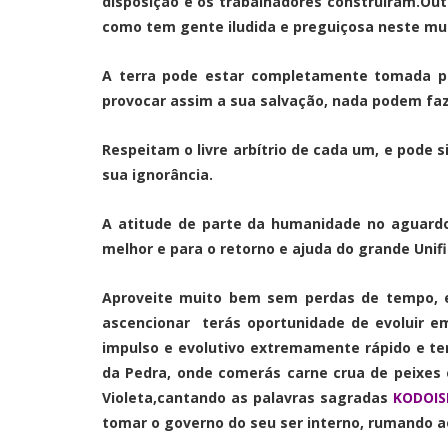
disposição e os trabalhadores construíram.Ou
como tem gente iludida e preguiçosa neste mu
A terra pode estar completamente tomada por
provocar assim a sua salvação, nada podem faz
Respeitam o livre arbítrio de cada um, e pode s
sua ignorância.
A atitude de parte da humanidade no aguardo
melhor e para o retorno e ajuda do grande Uni
Aproveite muito bem sem perdas de tempo, es
ascencionar terás oportunidade de evoluir em
impulso e evolutivo extremamente rápido e te
da Pedra, onde comerás carne crua de peixes 
Violeta,cantando as palavras sagradas
KODOIS
tomar o governo do seu ser interno, rumando a