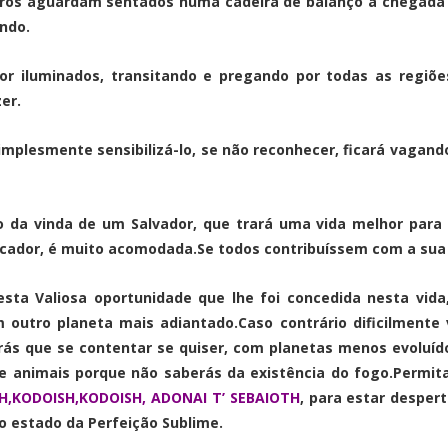
tros aguardam sentados numa cadeira de balanço a chegada d
ndo.
 iluminados, transitando e pregando por todas as regiõe
er.
implesmente sensibilizá-lo, se não reconhecer, ficará vagando
 da vinda de um Salvador, que trará uma vida melhor para 
ficador, é muito acomodada.Se todos contribuíssem com a sua
ta Valiosa oportunidade que lhe foi concedida nesta vida
 outro planeta mais adiantado.Caso contrário dificilmente
rás que se contentar se quiser, com planetas menos evoluíd
e animais porque não saberás da existência do fogo.Permit
H,KODOISH,KODOISH, ADONAI T’ SEBAIOTH
, para estar desper
o estado da Perfeição Sublime.