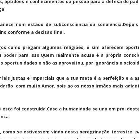
, aptidões e conhecimentos da pessoa para a defesa do padr
ça.
anece num estado de subconsciência ou sonolência.Depoi
no conforme a decisão final.
gos como pregam algumas religiões, e sim oferecem oportun
 poder para isso.Quem realmente acusa é a própria consciên
s oportunidades e não as aproveitou, por ignorância e ociosi
is justas e imparciais que a sua meta é a perfeição e a asc
judarão com muito Amor, pois ao os nosso irmãos mais adian
e esta foi construída.Caso a humanidade se una em prol dest
anca.
 como se estivessem vindo nesta peregrinação terrestre pa