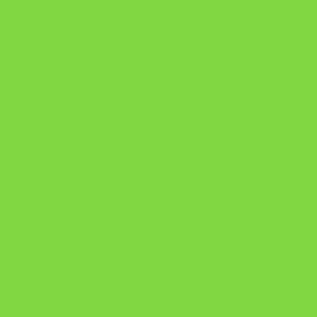
A Nova Prática Jurídica com IA
DESAFIO 21 DIAS: REPROGRAMAÇÃO DE APEGO
https://pay.hotmart.com/U103465136Q?
checkoutMode=10&ref=N106778026Y&bid=1784269340682
https://pay.hotmart.com/U106697875V
Como Superar Uma Separação ebook