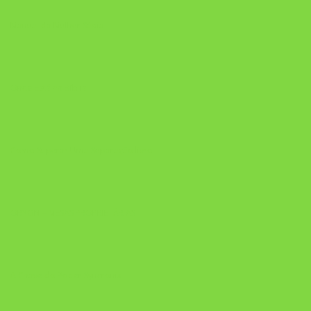
Manual da Mulher Sábia
Onde Está na Bíblia
Como Superar Uma Separação livro
ORYON – MESAS PROPRIETÁRIAS
A Chave do Poder Syncronix