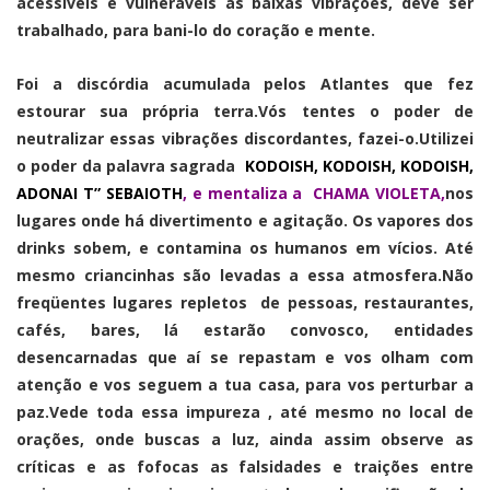
acessíveis e vulneráveis ás baixas vibrações, deve ser
trabalhado, para bani-lo do coração e mente.
Foi a discórdia acumulada pelos Atlantes que fez
estourar sua própria terra.Vós tentes o poder de
neutralizar essas vibrações discordantes, fazei-o.Utilizei
o poder da palavra sagrada
KODOISH, KODOISH, KODOISH,
ADONAI T” SEBAIOTH
, e mentaliza a CHAMA VIOLETA,
nos
lugares onde há divertimento e agitação. Os vapores dos
drinks sobem, e contamina os humanos em vícios. Até
mesmo criancinhas são levadas a essa atmosfera.Não
freqüentes lugares repletos de pessoas, restaurantes,
cafés, bares, lá estarão convosco, entidades
desencarnadas que aí se repastam e vos olham com
atenção e vos seguem a tua casa, para vos perturbar a
paz.Vede toda essa impureza , até mesmo no local de
orações, onde buscas a luz, ainda assim observe as
críticas e as fofocas as falsidades e traições entre