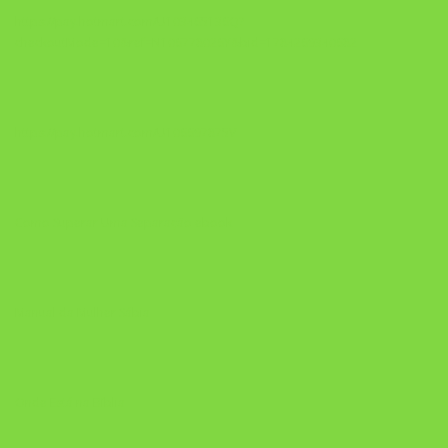
https://pay.hotmart.com/U103465136Q?
checkoutMode=10&ref=N106778026Y&bid=1784269340682
https://pay.hotmart.com/U106697875V
Como Superar Uma Separação ebook
Manual da Mulher Sábia
Onde Está na Bíblia