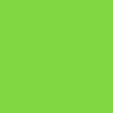
Como Superar Uma Separação livro
ORYON – MESAS PROPRIETÁRIAS
A Chave do Poder Syncronix
Pixel AI HUB
Repertório Enem