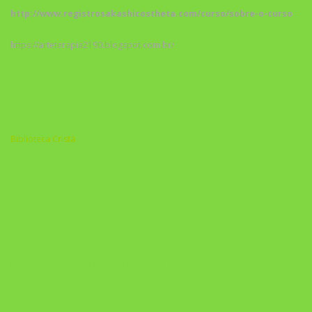
http://www.registrosakashicostheta.com/curso/sobre-o-curso
https://arteterapia2190.blogspot.com.br/
Biblioteca Cristã
A Nova Prática Jurídica com IA
DESAFIO 21 DIAS: REPROGRAMAÇÃO DE APEGO