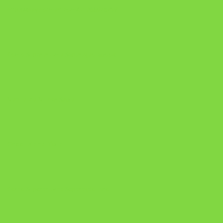
https://pay.hotmart.com/U106697875V
Como Superar Uma Separação ebook
Manual da Mulher Sábia
Onde Está na Bíblia
Como Superar Uma Separação livro