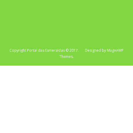
Copyright Portal das Esmeraldas © 2017. Designed by MageeWP
Themes.