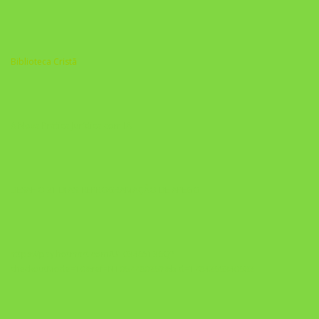
Biblioteca Cristã
A Nova Prática Jurídica com IA
DESAFIO 21 DIAS: REPROGRAMAÇÃO DE APEGO
https://pay.hotmart.com/U103465136Q?
checkoutMode=10&ref=N106778026Y&bid=1784269340682