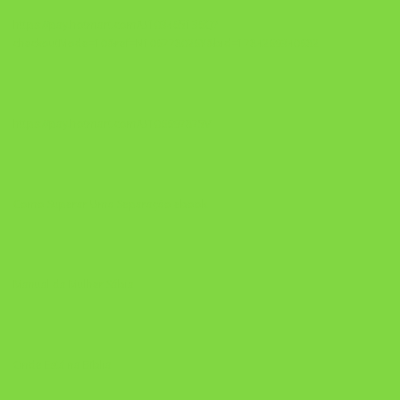
https://pay.hotmart.com/U103465136Q?
checkoutMode=10&ref=N106778026Y&bid=1784269340682
https://pay.hotmart.com/U106697875V
Como Superar Uma Separação ebook
Manual da Mulher Sábia
Onde Está na Bíblia