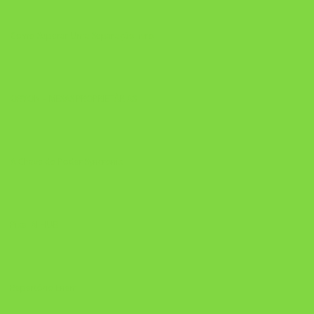
Como Superar Uma Separação livro
ORYON – MESAS PROPRIETÁRIAS
A Chave do Poder Syncronix
Pixel AI HUB
Repertório Enem