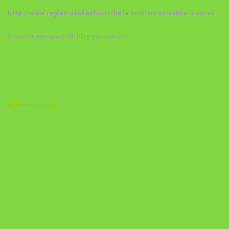
http://www.registrosakashicostheta.com/curso/sobre-o-curso
https://arteterapia2190.blogspot.com.br/
Biblioteca Cristã
A Nova Prática Jurídica com IA
DESAFIO 21 DIAS: REPROGRAMAÇÃO DE APEGO