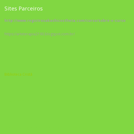
Sites Parceiros
http://www.registrosakashicostheta.com/curso/sobre-o-curso
https://arteterapia2190.blogspot.com.br/
Biblioteca Cristã
A Nova Prática Jurídica com IA
DESAFIO 21 DIAS: REPROGRAMAÇÃO DE APEGO