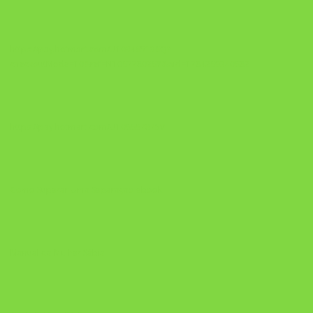
https://pay.hotmart.com/U103465136Q?
checkoutMode=10&ref=N106778026Y&bid=1784269340682
https://pay.hotmart.com/U106697875V
Como Superar Uma Separação ebook
Manual da Mulher Sábia