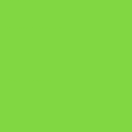
Onde Está na Bíblia
Como Superar Uma Separação livro
ORYON – MESAS PROPRIETÁRIAS
A Chave do Poder Syncronix
Pixel AI HUB