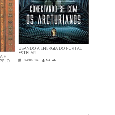
USANDO A ENERGIA DO PORTAL
ESTELAR
A E
PLANO DE 
PELO
03/08/2026
NATAN
PARA CURA
NEGÓCIOS 
02/08/2026