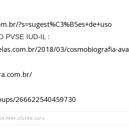
.com.br/?s=sugest%C3%B5es+de+uso
PVSE IUD-IL :
as.com.br/2018/03/cosmobiografia-avat
a.com.br/
roups/266622540459730
DA PARA CÓLERA
Iud-il