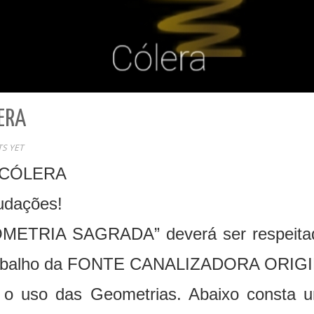
ERA
S YET
 CÓLERA
udações!
OMETRIA SAGRADA” deverá ser respeitada
o trabalho da FONTE CANALIZADORA ORIG
 o uso das Geometrias. Abaixo consta 