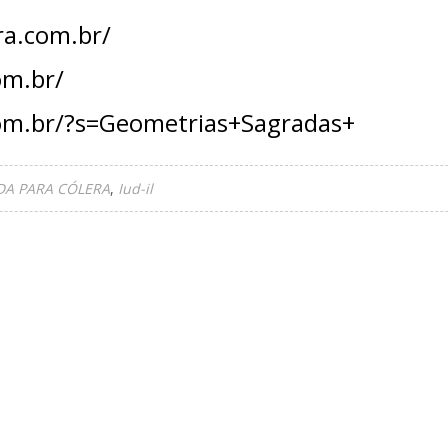
a.com.br/
om.br/
com.br/?s=Geometrias+Sagradas+
DA PARA CÓLERA
Iud-il