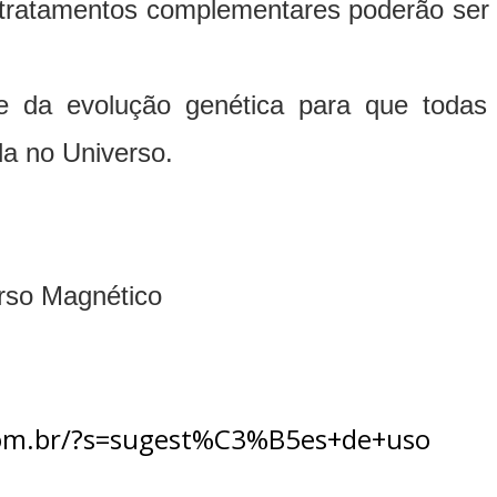
tratamentos complementares poderão ser 
e da evolução genética para que todas
da no Universo.
erso Magnético
.com.br/?s=sugest%C3%B5es+de+uso