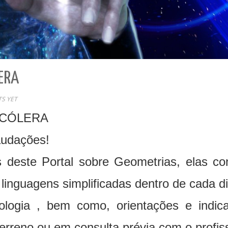
ERA
S YET
 CÓLERA
audações!
 deste Portal sobre Geometrias, elas co
 linguagens simplificadas dentro de cada 
logia , bem como, orientações e indica
erreno ou em consulta prévia com o profiss