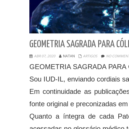
GEOMETRIA SAGRADA PARA CÓL
ABR 07, 2020
NATAN
ARTIGOS
NO COMMENT
GEOMETRIA SAGRADA PARA
Sou IUD-IL, enviando cordiais s
Em continuidade as publicações
fonte original e preconizadas em
Quanto a íntegra de cada Pato
acessadas no glossário médico t