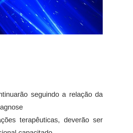
ntinuarão seguindo a relação da
diagnose
ções terapêuticas, deverão ser
ional capacitado.