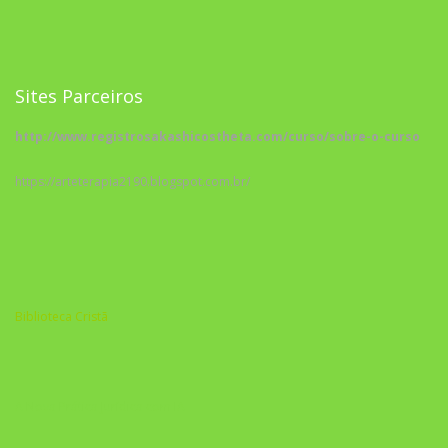
Sites Parceiros
http://www.registrosakashicostheta.com/curso/sobre-o-curso
https://arteterapia2190.blogspot.com.br/
Biblioteca Cristã
A Nova Prática Jurídica com IA