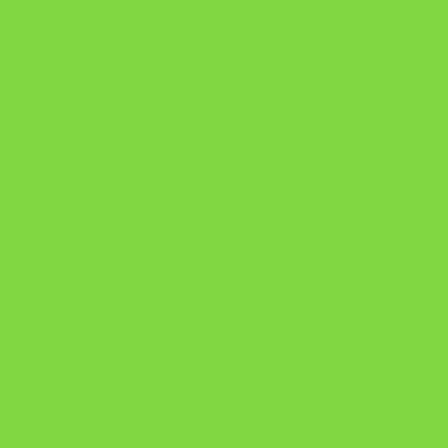
DESAFIO 21 DIAS: REPROGRAMAÇÃO DE APEGO
https://pay.hotmart.com/U103465136Q?
checkoutMode=10&ref=N106778026Y&bid=1784269340682
https://pay.hotmart.com/U106697875V
Como Superar Uma Separação ebook
Manual da Mulher Sábia