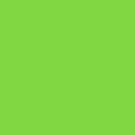
Onde Está na Bíblia
Como Superar Uma Separação livro
ORYON – MESAS PROPRIETÁRIAS
A Chave do Poder Syncronix
Pixel AI HUB