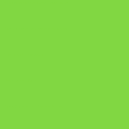
https://pay.hotmart.com/U106697875V
Como Superar Uma Separação ebook
Manual da Mulher Sábia
Onde Está na Bíblia
Como Superar Uma Separação livro