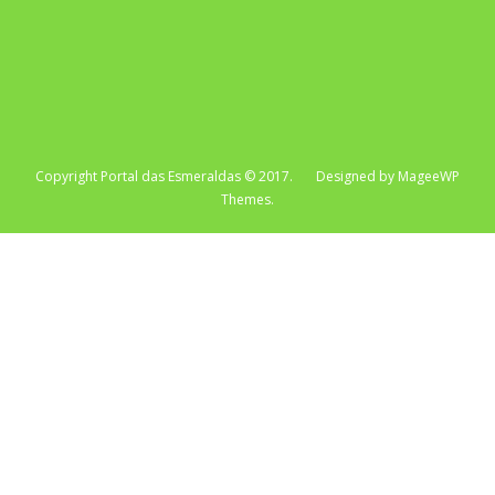
Copyright Portal das Esmeraldas © 2017. Designed by MageeWP
Themes.