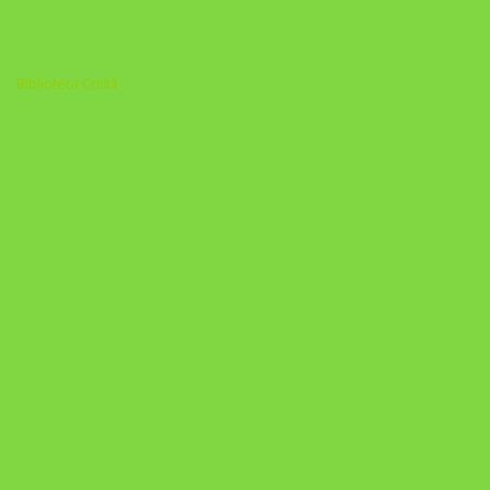
Biblioteca Cristã
A Nova Prática Jurídica com IA
DESAFIO 21 DIAS: REPROGRAMAÇÃO DE APEGO
https://pay.hotmart.com/U103465136Q?
checkoutMode=10&ref=N106778026Y&bid=1784269340682