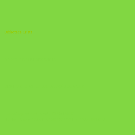
Biblioteca Cristã
A Nova Prática Jurídica com IA
DESAFIO 21 DIAS: REPROGRAMAÇÃO DE APEGO
https://pay.hotmart.com/U103465136Q?
checkoutMode=10&ref=N106778026Y&bid=1784269340682