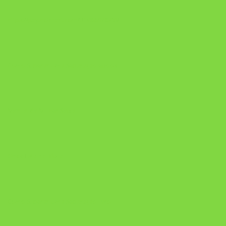
https://pay.hotmart.com/U106697875V
Como Superar Uma Separação ebook
Manual da Mulher Sábia
Onde Está na Bíblia
Como Superar Uma Separação livro