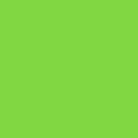
Onde Está na Bíblia
Como Superar Uma Separação livro
ORYON – MESAS PROPRIETÁRIAS
A Chave do Poder Syncronix
Pixel AI HUB