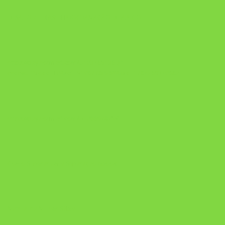
DESAFIO 21 DIAS: REPROGRAMAÇÃO DE APEGO
https://pay.hotmart.com/U103465136Q?
checkoutMode=10&ref=N106778026Y&bid=1784269340682
https://pay.hotmart.com/U106697875V
Como Superar Uma Separação ebook
Manual da Mulher Sábia