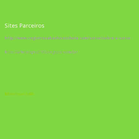
Sites Parceiros
http://www.registrosakashicostheta.com/curso/sobre-o-curso
https://arteterapia2190.blogspot.com.br/
Biblioteca Cristã
A Nova Prática Jurídica com IA