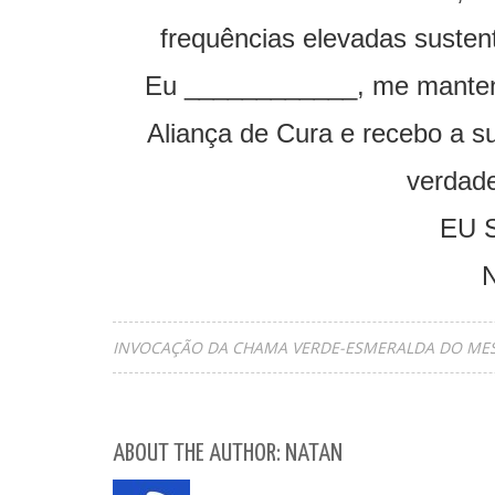
frequências elevadas susten
Eu ____________, me manten
Aliança de Cura e recebo a s
verdade
EU 
N
INVOCAÇÃO DA CHAMA VERDE-ESMERALDA DO MES
ABOUT THE AUTHOR: NATAN