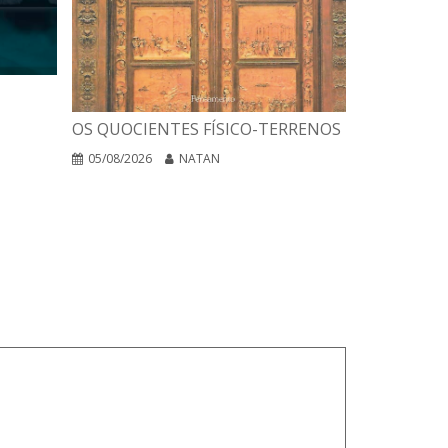
A INTERPR
OS QUOCIENTES FÍSICO-TERRENOS
DAS RELIG
EGO NEGA
05/08/2026
NATAN
04/08/2026