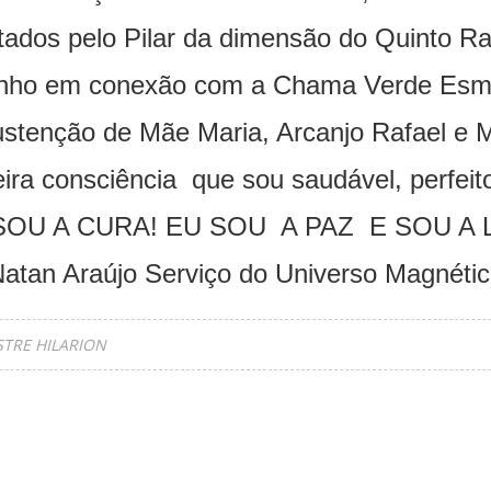
tados pelo Pilar da dimensão do Quinto Ra
ho em conexão com a Chama Verde Esmer
ustenção de Mãe Maria, Arcanjo Rafael e 
ira consciência que sou saudável, perfeito 
SOU A CURA! EU SOU A PAZ E SOU A L
atan Araújo Serviço do Universo Magnéti
TRE HILARION