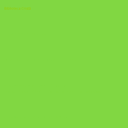
Biblioteca Cristã
A Nova Prática Jurídica com IA
DESAFIO 21 DIAS: REPROGRAMAÇÃO DE APEGO
https://pay.hotmart.com/U103465136Q?
checkoutMode=10&ref=N106778026Y&bid=1784269340682
https://pay.hotmart.com/U106697875V