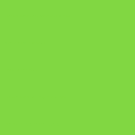
Como Superar Uma Separação ebook
Manual da Mulher Sábia
Onde Está na Bíblia
Como Superar Uma Separação livro
ORYON – MESAS PROPRIETÁRIAS