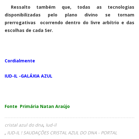
Ressalto também que, todas as tecnologias
disponibilizadas pelo plano divino se tornam
prerrogativas ocorrendo dentro do livre arbítrio e das
escolhas de cada Ser.
Cordialmente
IUD-IL -GALÁXIA AZUL
Fonte Primária Natan Araújo
cristal azul do dna
Iud-il
IUD-IL ! SAUDAÇÕES CRISTAL AZUL DO DNA - PORTAL