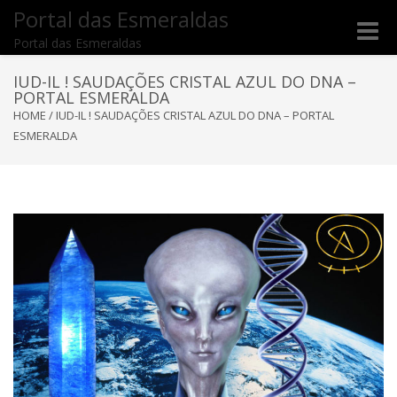
Portal das Esmeraldas
Toggle
Portal das Esmeraldas
naviga
IUD-IL ! SAUDAÇÕES CRISTAL AZUL DO DNA –
PORTAL ESMERALDA
HOME
/
IUD-IL ! SAUDAÇÕES CRISTAL AZUL DO DNA – PORTAL
ESMERALDA