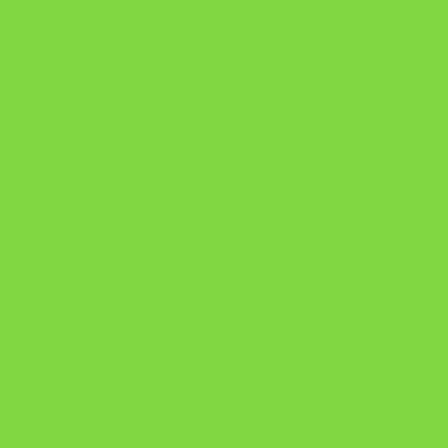
Onde Está na Bíblia
Como Superar Uma Separação livro
ORYON – MESAS PROPRIETÁRIAS
A Chave do Poder Syncronix
Pixel AI HUB