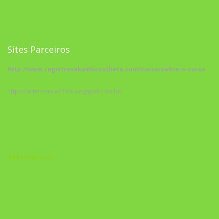
Sites Parceiros
http://www.registrosakashicostheta.com/curso/sobre-o-curso
https://arteterapia2190.blogspot.com.br/
Biblioteca Cristã
A Nova Prática Jurídica com IA