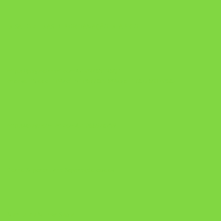
DESAFIO 21 DIAS: REPROGRAMAÇÃO DE APEGO
https://pay.hotmart.com/U103465136Q?
checkoutMode=10&ref=N106778026Y&bid=1784269340682
https://pay.hotmart.com/U106697875V
Como Superar Uma Separação ebook
Manual da Mulher Sábia