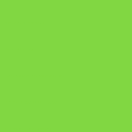
Manual da Mulher Sábia
Onde Está na Bíblia
Como Superar Uma Separação livro
ORYON – MESAS PROPRIETÁRIAS
A Chave do Poder Syncronix