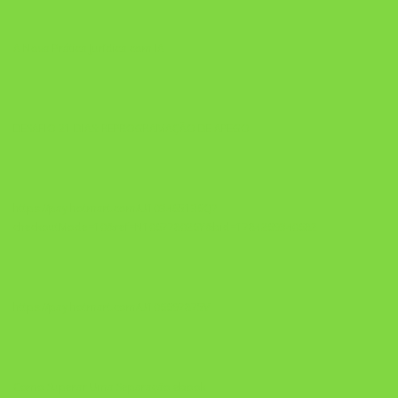
A Nova Prática Jurídica com IA
DESAFIO 21 DIAS: REPROGRAMAÇÃO DE APEGO
https://pay.hotmart.com/U103465136Q?
checkoutMode=10&ref=N106778026Y&bid=1784269340682
https://pay.hotmart.com/U106697875V
Como Superar Uma Separação ebook