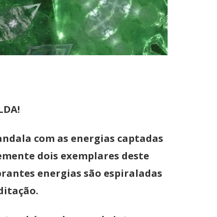
LDA!
andala com as energias captadas
temente dois exemplares deste
brantes energias são espiraladas
ditação.