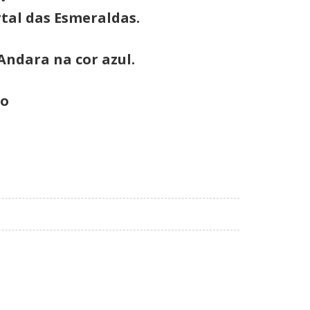
rtal das Esmeraldas.
ndara na cor azul.
co