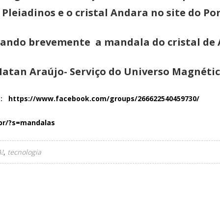
 Pleiadinos e o cristal Andara no site do Po
hando brevemente a mandala do cristal de A
atan Araújo- Serviço do Universo Magnéti
S :
https://www.facebook.com/groups/266622540459730/
.br/?s=mandalas
!
tecnologia