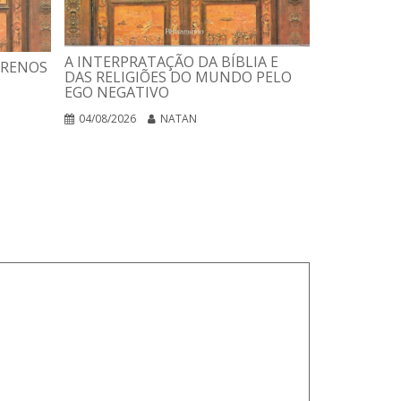
USANDO A 
ESTELAR
A INTERPRATAÇÃO DA BÍBLIA E
RRENOS
DAS RELIGIÕES DO MUNDO PELO
03/08/2026
EGO NEGATIVO
04/08/2026
NATAN