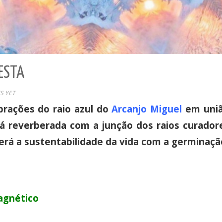
ESTA
S YET
brações do raio azul do
Arcanjo Miguel
em uniã
erá reverberada com a junção dos raios curador
erá a sustentabilidade da vida com a germinaç
agnético