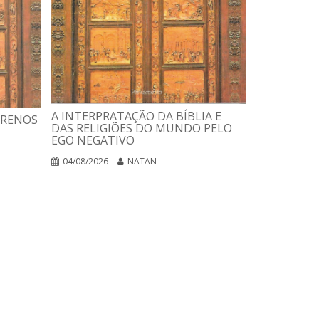
USANDO A 
ESTELAR
A INTERPRATAÇÃO DA BÍBLIA E
RRENOS
DAS RELIGIÕES DO MUNDO PELO
03/08/2026
EGO NEGATIVO
04/08/2026
NATAN