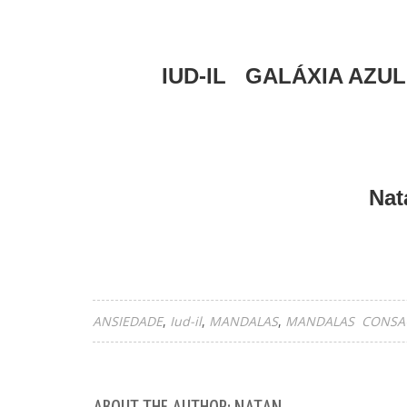
IUD-IL GALÁXIA AZUL
Nat
ANSIEDADE
Iud-il
MANDALAS
MANDALAS CONSAG