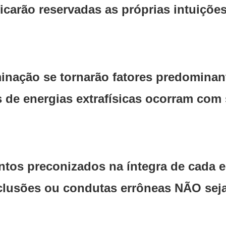
ficarão reservadas as próprias intuições
minação se tornarão fatores predomina
 de energias extrafísicas ocorram com 
tos preconizados na íntegra de cada ed
clusões ou condutas errôneas NÃO seja