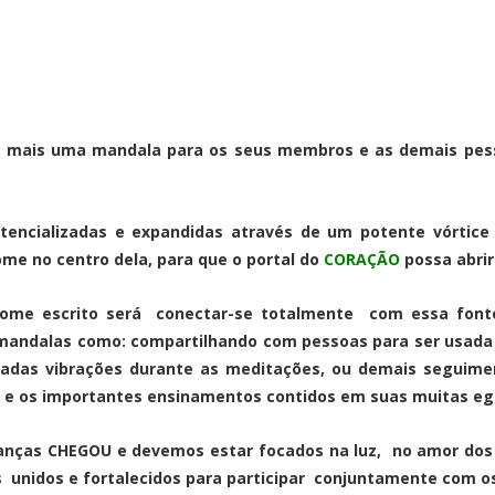
o mais uma mandala para os seus membros e as demais pess
encializadas e expandidas através de um potente vórtice 
me no centro dela, para que o portal do
CORAÇÃO
possa abrir
ome escrito será conectar-se totalmente com essa fonte
andalas como: compartilhando com pessoas para ser usada 
vadas vibrações durante as meditações, ou demais seguime
s e os importantes ensinamentos contidos em suas muitas e
nças CHEGOU e devemos estar focados na luz, no amor dos 
s unidos e fortalecidos para participar conjuntamente com o