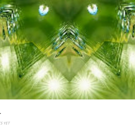
L
S YET