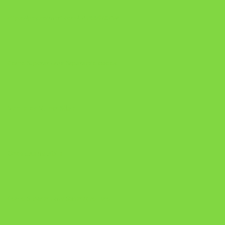
https://pay.hotmart.com/U106697875V
Como Superar Uma Separação ebook
Manual da Mulher Sábia
Onde Está na Bíblia
Como Superar Uma Separação livro