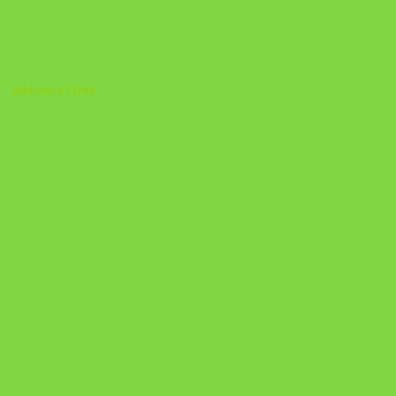
Biblioteca Cristã
A Nova Prática Jurídica com IA
DESAFIO 21 DIAS: REPROGRAMAÇÃO DE APEGO
https://pay.hotmart.com/U103465136Q?
checkoutMode=10&ref=N106778026Y&bid=1784269340682