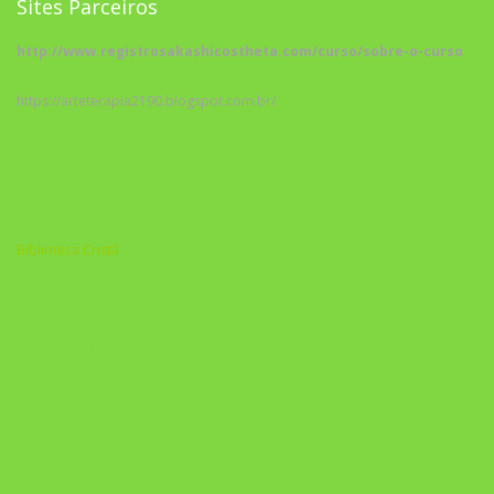
Sites Parceiros
http://www.registrosakashicostheta.com/curso/sobre-o-curso
https://arteterapia2190.blogspot.com.br/
Biblioteca Cristã
A Nova Prática Jurídica com IA
DESAFIO 21 DIAS: REPROGRAMAÇÃO DE APEGO