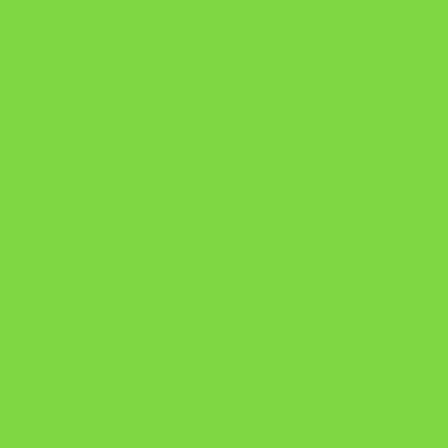
https://pay.hotmart.com/U103465136Q?
checkoutMode=10&ref=N106778026Y&bid=1784269340682
https://pay.hotmart.com/U106697875V
Como Superar Uma Separação ebook
Manual da Mulher Sábia
Onde Está na Bíblia