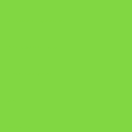
Como Superar Uma Separação livro
ORYON – MESAS PROPRIETÁRIAS
A Chave do Poder Syncronix
Pixel AI HUB
Repertório Enem