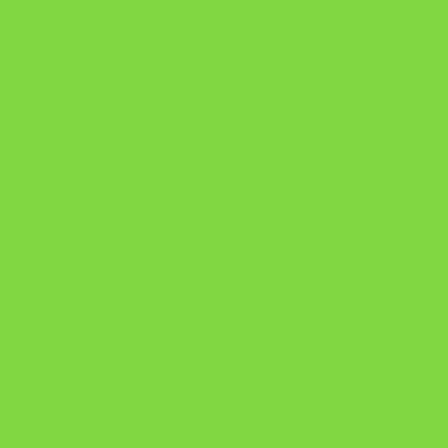
Como Superar Uma Separação livro
ORYON – MESAS PROPRIETÁRIAS
A Chave do Poder Syncronix
Pixel AI HUB
Repertório Enem