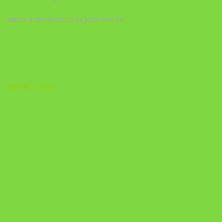
https://arteterapia2190.blogspot.com.br/
Biblioteca Cristã
A Nova Prática Jurídica com IA
DESAFIO 21 DIAS: REPROGRAMAÇÃO DE APEGO
https://pay.hotmart.com/U103465136Q?