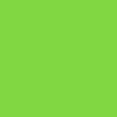
checkoutMode=10&ref=N106778026Y&bid=1784269340682
https://pay.hotmart.com/U106697875V
Como Superar Uma Separação ebook
Manual da Mulher Sábia
Onde Está na Bíblia