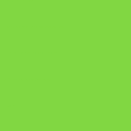
Onde Está na Bíblia
Como Superar Uma Separação livro
ORYON – MESAS PROPRIETÁRIAS
A Chave do Poder Syncronix
Pixel AI HUB