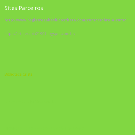
Sites Parceiros
http://www.registrosakashicostheta.com/curso/sobre-o-curso
https://arteterapia2190.blogspot.com.br/
Biblioteca Cristã
A Nova Prática Jurídica com IA
DESAFIO 21 DIAS: REPROGRAMAÇÃO DE APEGO