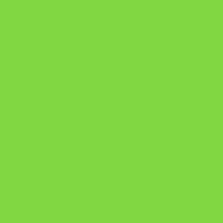
https://pay.hotmart.com/U103465136Q?
checkoutMode=10&ref=N106778026Y&bid=1784269340682
https://pay.hotmart.com/U106697875V
Como Superar Uma Separação ebook
Manual da Mulher Sábia