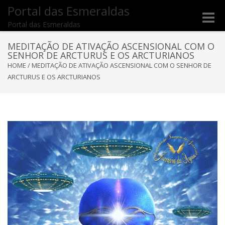
Portal das Esmeraldas
Toggle
Portal das Esmeraldas
naviga
MEDITAÇÃO DE ATIVAÇÃO ASCENSIONAL COM O
SENHOR DE ARCTURUS E OS ARCTURIANOS
HOME
/
MEDITAÇÃO DE ATIVAÇÃO ASCENSIONAL COM O SENHOR DE
ARCTURUS E OS ARCTURIANOS