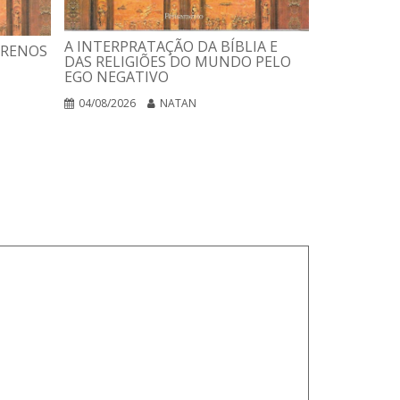
USANDO A 
ESTELAR
A INTERPRATAÇÃO DA BÍBLIA E
RRENOS
DAS RELIGIÕES DO MUNDO PELO
03/08/2026
EGO NEGATIVO
04/08/2026
NATAN