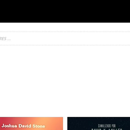
S ...