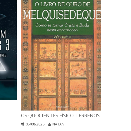
A INTERPR
OS QUOCIENTES FÍSICO-TERRENOS
DAS RELIG
EGO NEGA
05/08/2026
NATAN