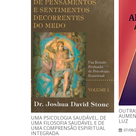
OUTRAS
AUMEN
UMA PSICOLOGIA SAUDÁVEL, DE
LUZ
UMA FILOSOFIA SAUDÁVEL E DE
UMA COMPRENSÃO ESPIRITUAL
07/08/
INTEGRADA.