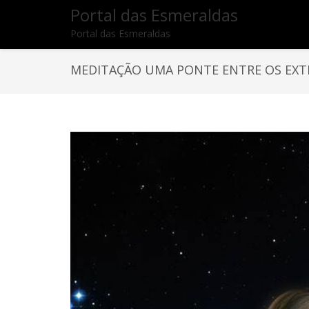
Portal das Esmeraldas
Portal das Esmeraldas
MEDITAÇÃO UMA PONTE ENTRE OS EXT