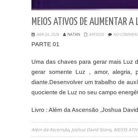
MEIOS ATIVOS DE AUMENTAR A 
ABR 24, 2026
NATAN
ARTIGOS
NO COMMENT
PARTE 01
Uma das chaves para gerar mais Luz de 
gerar somente Luz , amor, alegria, po
diante.Desenvolver um trabalho de auxí
quociente de Luz no seu campo energét
Livro : Além da Ascensão ,Joshua Davi
Além da Ascensão
Joshua David Stone
MEIOS ATI