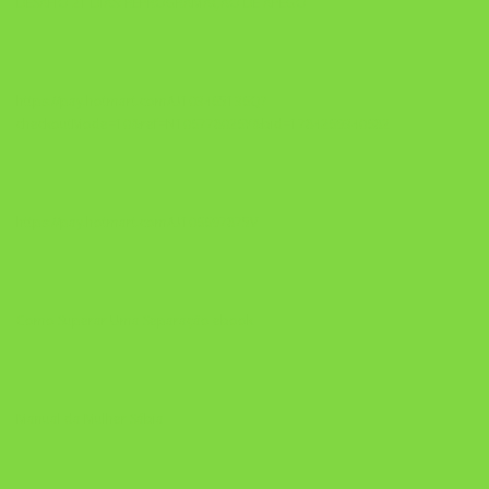
DESAFIO 21 DIAS: REPROGRAMAÇÃO DE APEGO
https://pay.hotmart.com/U103465136Q?
checkoutMode=10&ref=N106778026Y&bid=1784269340682
https://pay.hotmart.com/U106697875V
Como Superar Uma Separação ebook
Manual da Mulher Sábia