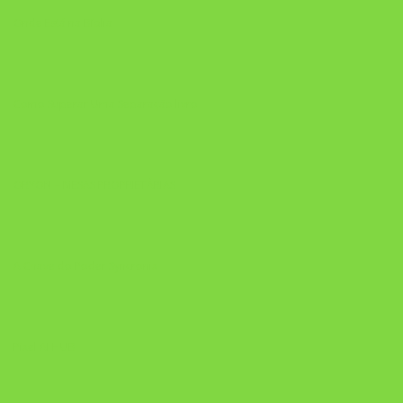
Onde Está na Bíblia
Como Superar Uma Separação livro
ORYON – MESAS PROPRIETÁRIAS
A Chave do Poder Syncronix
Pixel AI HUB