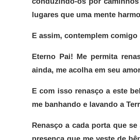
conduzindo-os por caminhos 
lugares que uma mente harmoni
E assim, contemplem comigo o
Eterno Pai! Me permita rena
ainda, me acolha em seu amor
E com isso renasço a este be
me banhando e lavando a Terr
Renasço a cada porta que se 
presença que me veste de bê