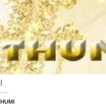
I
S YET
HUMI