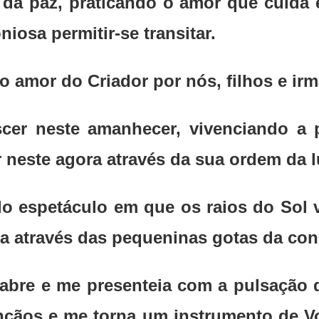
da paz, praticando o amor que cuida e
osa permitir-se transitar.
 amor do Criador por nós, filhos e ir
scer neste amanhecer, vivenciando a
 neste agora através da sua ordem da l
lo espetáculo em que os raios do Sol 
a através das pequeninas gotas da con
abre e me presenteia com a pulsação 
nçãos e me torna um instrumento de Vo