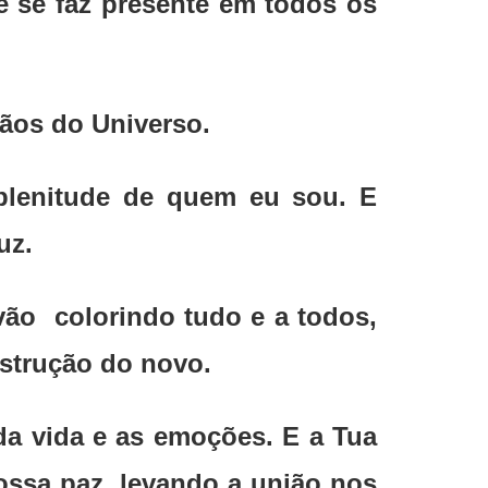
 se faz presente em todos os
mãos do Universo.
 plenitude de quem eu sou. E
uz.
vão colorindo tudo e a todos,
strução do novo.
da vida e as emoções. E a Tua
ssa paz, levando a união nos