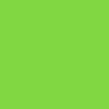
Como Superar Uma Separação ebook
Manual da Mulher Sábia
Onde Está na Bíblia
Como Superar Uma Separação livro
ORYON – MESAS PROPRIETÁRIAS