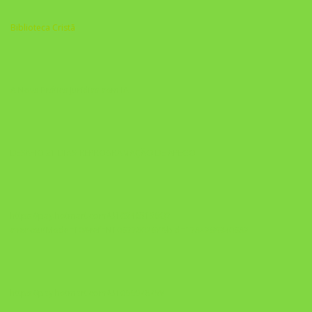
Biblioteca Cristã
A Nova Prática Jurídica com IA
DESAFIO 21 DIAS: REPROGRAMAÇÃO DE APEGO
https://pay.hotmart.com/U103465136Q?
checkoutMode=10&ref=N106778026Y&bid=1784269340682
https://pay.hotmart.com/U106697875V