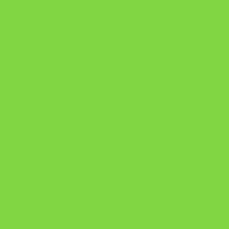
https://pay.hotmart.com/U106697875V
Como Superar Uma Separação ebook
Manual da Mulher Sábia
Onde Está na Bíblia
Como Superar Uma Separação livro