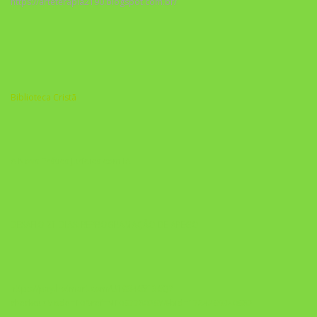
https://arteterapia2190.blogspot.com.br/
Biblioteca Cristã
A Nova Prática Jurídica com IA
DESAFIO 21 DIAS: REPROGRAMAÇÃO DE APEGO
https://pay.hotmart.com/U103465136Q?
checkoutMode=10&ref=N106778026Y&bid=1784269340682