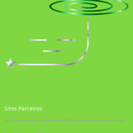
Sites Parceiros
http://www.registrosakashicostheta.com/curso/sobre-o-curso