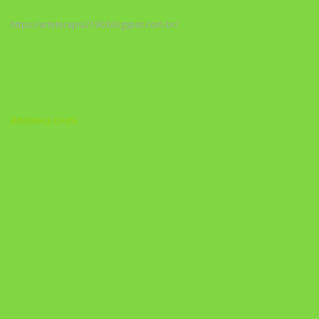
https://arteterapia2190.blogspot.com.br/
Biblioteca Cristã
A Nova Prática Jurídica com IA
DESAFIO 21 DIAS: REPROGRAMAÇÃO DE APEGO
https://pay.hotmart.com/U103465136Q?