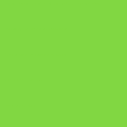
checkoutMode=10&ref=N106778026Y&bid=1784269340682
https://pay.hotmart.com/U106697875V
Como Superar Uma Separação ebook
Manual da Mulher Sábia
Onde Está na Bíblia