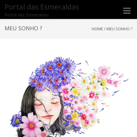
Portal das Esmeraldas
Toggle
Portal das Esmeraldas
naviga
MEU SONHO ?
HOME
/
MEU SONHO ?