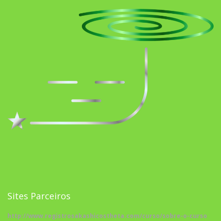
Sites Parceiros
http://www.registrosakashicostheta.com/curso/sobre-o-curso